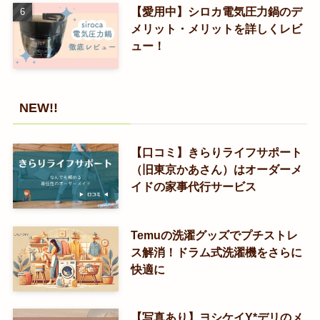
【愛用中】シロカ電気圧力鍋のデ
メリット・メリットを詳しくレビ
ュー！
NEW!!
【口コミ】きらりライフサポート
（旧東京かあさん）はオーダーメ
イドの家事代行サービス
Temuの洗濯グッズでプチストレ
ス解消！ドラム式洗濯機をさらに
快適に
【写真あり】ヨシケイY*デリのメ