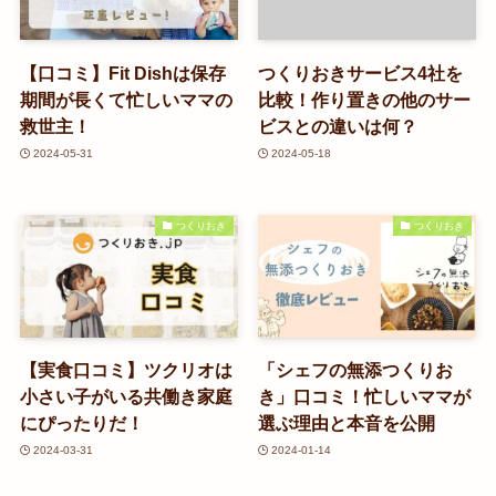
【口コミ】Fit Dishは保存
つくりおきサービス4社を
期間が長くて忙しいママの
比較！作り置きの他のサー
救世主！
ビスとの違いは何？
2024-05-31
2024-05-18
つくりおき
つくりおき
【実食口コミ】ツクリオは
「シェフの無添つくりお
小さい子がいる共働き家庭
き」口コミ！忙しいママが
にぴったりだ！
選ぶ理由と本音を公開
2024-03-31
2024-01-14