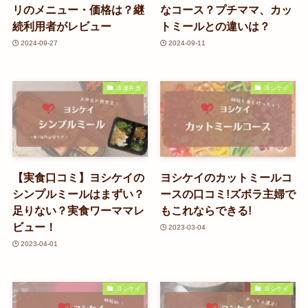
リのメニュー・価格は？継
なコース？プチママ、カッ
続利用者がレビュー
トミールとの違いは？
2024-09-27
2024-09-11
冷凍弁当
ヨシケイ
【実食口コミ】ヨシケイの
ヨシケイのカットミールコ
シンプルミールはまずい？
ースの口コミ!ズボラ主婦で
足りない？実食ワーママレ
もこれならできる!
ビュー！
2023-03-04
2023-04-01
ヨシケイ
ヨシケイ