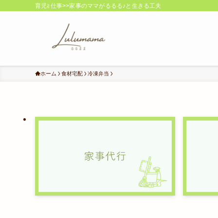
育児≧仕事>>家事のママがるるる♪と生きる工夫
ホーム
食材宅配
冷凍弁当