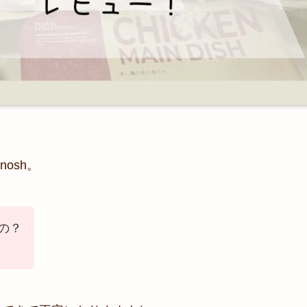
osh。
の？