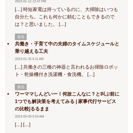
2023-01-12 12:47 PM
[…] 時短家電は持っているのに、大掃除はいつも
自分たち。これも何かに頼むこともできるので
は？と思いました。 […]
返信
共働き・子育て中の夫婦のタイムスケジュールと
乗り越える工夫
2023-01-25 6:11 AM
[…] 共働きの三種の神器と言われるお掃除ロボッ
ト・乾燥機付き洗濯機・食洗機。 […]
返信
ワーママしんどいー！何故こんなに？と叫ぶ前に
1つでも解決策を考えてみる | 家事代行サービス
の比較|るるまま
2023-05-09 5:54 AM
[…] […]